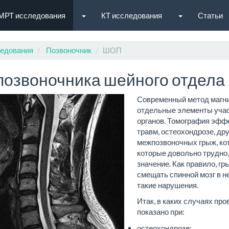
МРТ исследования
КТ исследования
Статьи
едования
Позвоночник
ШОП
позвоночника шейного отдела
Современный метод магни
отдельные элементы учас
органов. Томография эфф
травм, остеохондрозе, др
межпозвоночных грыж, кот
которые довольно трудно
значение. Как правило, г
смещать спинной мозг в н
такие нарушения.
Итак, в каких случаях пр
показано при:
остеохондрозе;