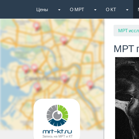
Цены
О МРТ
О КТ
МРТ иссл
МРТ 