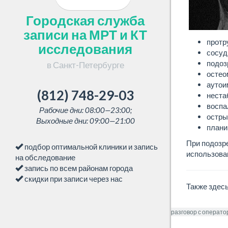
Городская служба
записи на МРТ и КТ
протр
исследования
сосуд
подоз
в Санкт-Петербурге
остео
аутои
(812) 748-29-03
неста
воспа
Рабочие дни: 08:00—23:00;
остры
Выходные дни: 09:00—21:00
плани
При подозр
подбор оптимальной клиники и запись
использова
на обследование
запись по всем районам города
скидки при записи через нас
Также здес
Начиная разговор с операто