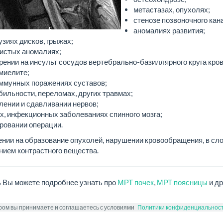
метастазах, опухолях;
стенозе позвоночного кан
аномалиях развития;
узиях дисков, грыжах;
истых аномалиях;
рении на инсульт сосудов вертебрально-базиллярного круга кро
миелите;
ммунных поражениях суставов;
бильности, переломах, других травмах;
лении и сдавливании нервов;
х, инфекционных заболеваниях спинного мозга;
ровании операции.
ении на образование опухолей, нарушении кровообращения, в с
нием контрастного вещества.
ь Вы можете подробнее узнать про
МРТ почек
,
МРТ поясницы
и др
ром вы принимаете и соглашаетесь с условиями
Политики конфиденциальнос