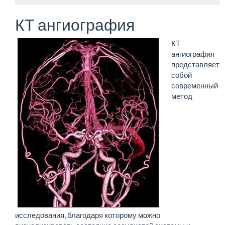
КТ ангиография
КТ
ангиография
представляет
собой
современный
метод
исследования, благодаря которому можно