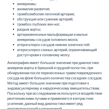
аневризмы;
аномалии развития;
тромбоэмболия легочной артерии;
обструкция или сужение артерий;
тромбоз глубоких вен ног;
разрыв аорты;
артериовенозные мальформации и малые
аневризмы сосудов головного мозга;
атеросклероз сосудов нижних конечностей;
атеросклероз сонных артерий, ограничивающий
доступ крови к головному мозгу.
Ангиография имеет большое значение при диагностике
аневризм аорты в брюшной и грудной полостях, при
обнаружении после перенесенных травм поврежденного
сосуда на фоне большого количества соседних сосудов.
Метод имеет большое значение при подготовке к
эндовасуклярному и хирургическому вмешательствам.
Поскольку при исследовании используется воздействие
рентгеновскими лучами и применяется контрастное
усиление, данный вид диагностики имеет ряд
противопоказаний и ограничений.