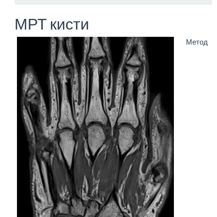
МРТ кисти
Метод