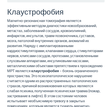
Клаустрофобия
Магнитно-резонансная томография является
эффективным методом диагностики новообразований,
метастаз, заболеваний сосудов, кровоизлияний,
инфарктов, инсультов, травм позвоночника, суставов,
мозга, патологий внутренних органов, аномалий их
развития. Наряду с имплантированными
кардиостимуляторами, клапанами сердца, стимуляторами
нервов, клипсами сосудов, протезами, установленными
слуховыми аппаратами, инсулиновыми насосами,
металлическими объектами препятствием к прохождению
МРТ является
клаустрофобия
– боязнь ограниченного
пространства. Это психопатологическое нарушение
считается одним из распространенных патологических
страхов, причиной возникновения которых являются
слабая психика, полученная психическая травма (пожар,
застревание в лифте). В этом состоянии человек
испытывает необъяснимую тревогу в закрытых
помещениях, которым является туннель магнитно-